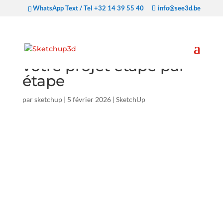
WhatsApp Text / Tel +32 14 39 55 40
info@see3d.be
Fichier SketchUp cassé
? Comment réparer
votre projet étape par
étape
par
sketchup
|
5 février 2026
|
SketchUp