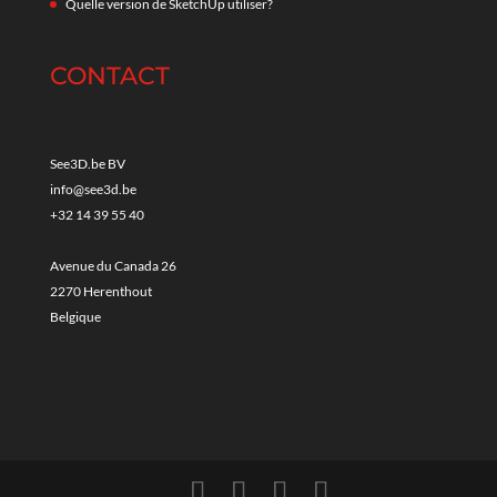
Quelle version de SketchUp utiliser?
CONTACT
See3D.be BV
info@see3d.be
+32 14 39 55 40
Avenue du Canada 26
2270 Herenthout
Belgique